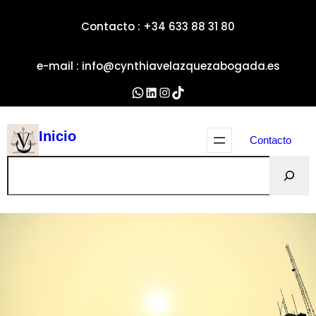
Contacto : +34 633 88 31 80
e-mail : info@cynthiavelazquezabogada.es
WhatsApp
LinkedIn
Instagram
TikTok
Inicio
Contacto
Buscar