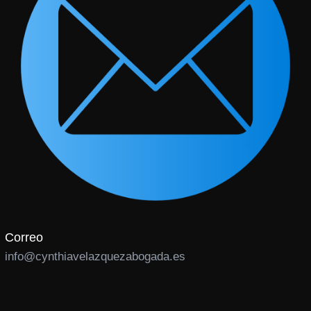
Correo
info@cynthiavelazquezabogada.es